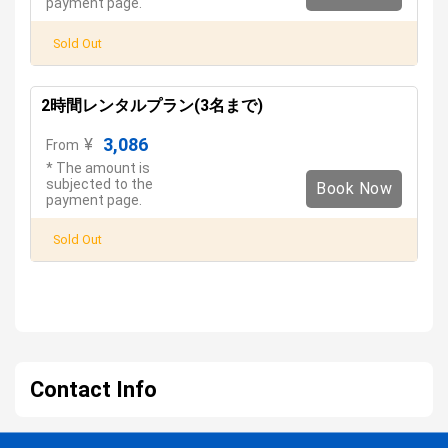
payment page.
Sold Out
2時間レンタルプラン(3名まで)
3,086
¥
From
* The amount is
subjected to the
Book Now
payment page.
Sold Out
Contact Info