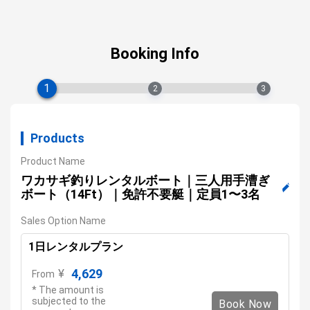
Booking Info
1
2
3
Products
Product Name
ワカサギ釣りレンタルボート｜三人用手漕ぎ
ボート（14Ft）｜免許不要艇｜定員1〜3名
Sales Option Name
1日レンタルプラン
4,629
¥
From
* The amount is
subjected to the
Book Now